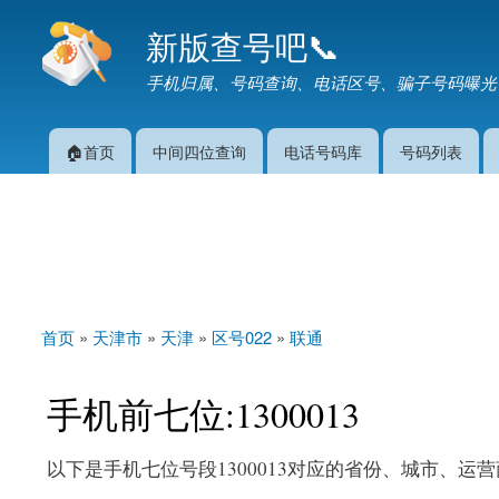
新版查号吧📞
手机归属、号码查询、电话区号、骗子号码曝光
🏠首页
中间四位查询
电话号码库
号码列表
主菜单
首页
»
天津市
»
天津
»
区号022
»
联通
你在这里
手机前七位:1300013
以下是手机七位号段1300013对应的省份、城市、