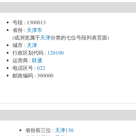
号段
:
1300013
省份
:
天津市
(或浏览属于
天津
分类的七位号段列表页面)
城市
:
天津
行政区划代码
:
120100
运营商
:
联通
电话区号
:
022
邮政编码
:
300000
省份前三位
:
天津130