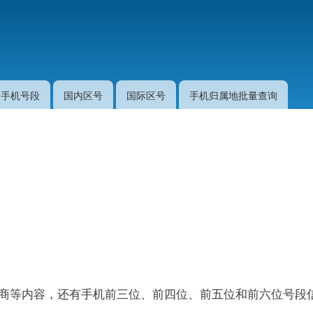
跳
转
到
主
要
手机号段
国内区号
国际区号
手机归属地批量查询
内
容
运营商等内容，还有手机前三位、前四位、前五位和前六位号段