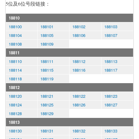
5位及6位号段链接：
18810
188100
188101
188102
188103
188104
188105
188106
188107
188108
188109
18811
188110
188111
188112
188113
188114
188115
188116
188117
188118
188119
18812
188120
188121
188122
188123
188124
188125
188126
188127
188128
188129
18813
188130
188131
188132
188133