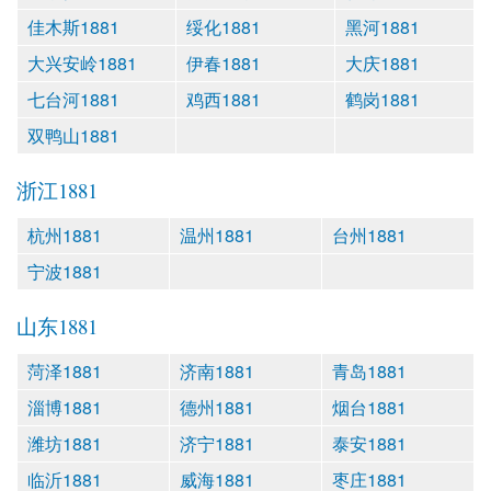
佳木斯1881
绥化1881
黑河1881
大兴安岭1881
伊春1881
大庆1881
七台河1881
鸡西1881
鹤岗1881
双鸭山1881
浙江1881
杭州1881
温州1881
台州1881
宁波1881
山东1881
菏泽1881
济南1881
青岛1881
淄博1881
德州1881
烟台1881
潍坊1881
济宁1881
泰安1881
临沂1881
威海1881
枣庄1881