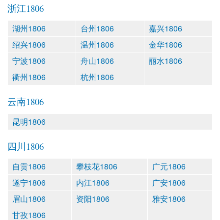
浙江1806
湖州1806
台州1806
嘉兴1806
绍兴1806
温州1806
金华1806
宁波1806
舟山1806
丽水1806
衢州1806
杭州1806
云南1806
昆明1806
四川1806
自贡1806
攀枝花1806
广元1806
遂宁1806
内江1806
广安1806
眉山1806
资阳1806
雅安1806
甘孜1806