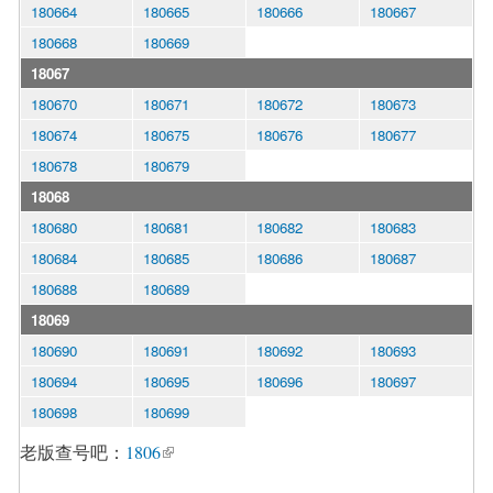
180664
180665
180666
180667
180668
180669
18067
180670
180671
180672
180673
180674
180675
180676
180677
180678
180679
18068
180680
180681
180682
180683
180684
180685
180686
180687
180688
180689
18069
180690
180691
180692
180693
180694
180695
180696
180697
180698
180699
老版查号吧：
1806