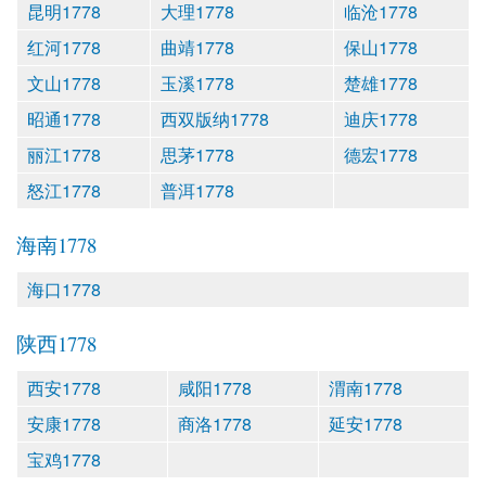
昆明1778
大理1778
临沧1778
红河1778
曲靖1778
保山1778
文山1778
玉溪1778
楚雄1778
昭通1778
西双版纳1778
迪庆1778
丽江1778
思茅1778
德宏1778
怒江1778
普洱1778
海南1778
海口1778
陕西1778
西安1778
咸阳1778
渭南1778
安康1778
商洛1778
延安1778
宝鸡1778