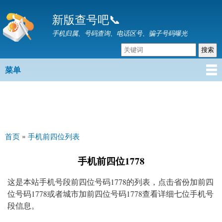
跳
新版查号吧📞
转
到
手机归属、号码查询、电话区号、骗子号码曝光
主
要
内
菜单
主菜单
容
首页
»
手机前四位列表
你在这里
手机前四位1778
这是本站手机号段前四位号码1778的列表，点击省份加前四
位号码1778或者城市加前四位号码1778查看详细七位手机号
段信息。