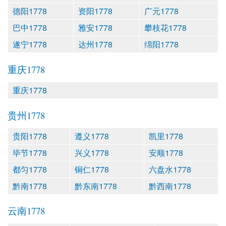
德阳1778
资阳1778
广元1778
巴中1778
雅安1778
攀枝花1778
遂宁1778
达州1778
绵阳1778
重庆1778
重庆1778
贵州1778
贵阳1778
遵义1778
凯里1778
毕节1778
兴义1778
安顺1778
都匀1778
铜仁1778
六盘水1778
黔南1778
黔东南1778
黔西南1778
云南1778