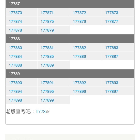
17787
177870
177871
177872
177873
177874
177875
177876
177877
177878
177879
17788
177880
177881
177882
177883
177884
177885
177886
177887
177888
177889
17789
177890
177891
177892
177893
177894
177895
177896
177897
177898
177899
老版查号吧：
1778