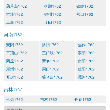
葫芦岛1762
抚顺1762
铁岭1762
本溪1762
锦州1762
营口1762
阜新1762
辽阳1762
河南1762
安阳1762
洛阳1762
焦作1762
平顶山1762
三门峡1762
濮阳1762
商丘1762
新乡1762
南阳1762
郑州1762
周口1762
信阳1762
开封1762
驻马店1762
漯河1762
吉林1762
延边1762
吉林1762
长春1762