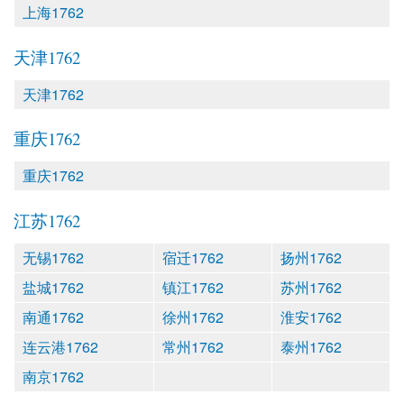
上海1762
天津1762
天津1762
重庆1762
重庆1762
江苏1762
无锡1762
宿迁1762
扬州1762
盐城1762
镇江1762
苏州1762
南通1762
徐州1762
淮安1762
连云港1762
常州1762
泰州1762
南京1762