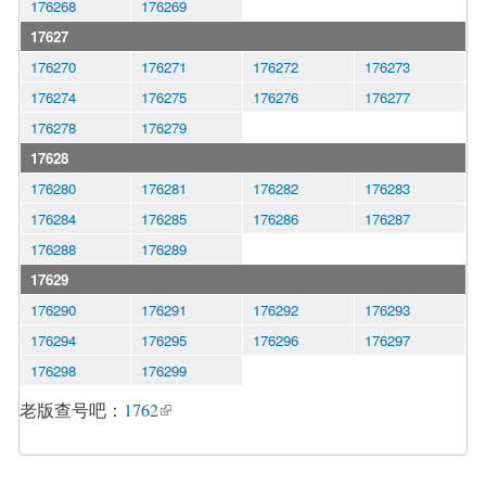
176268
176269
17627
176270
176271
176272
176273
176274
176275
176276
176277
176278
176279
17628
176280
176281
176282
176283
176284
176285
176286
176287
176288
176289
17629
176290
176291
176292
176293
176294
176295
176296
176297
176298
176299
老版查号吧：
1762