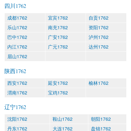
四川1762
成都1762
宜宾1762
自贡1762
乐山1762
南充1762
资阳1762
巴中1762
广安1762
泸州1762
内江1762
广元1762
达州1762
眉山1762
陕西1762
西安1762
延安1762
榆林1762
渭南1762
宝鸡1762
辽宁1762
沈阳1762
鞍山1762
朝阳1762
丹东1762
大连1762
盘锦1762