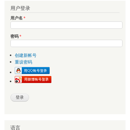
用户登录
用户名
*
密码
*
创建新帐号
重设密码
语言