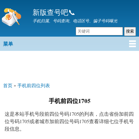
跳
新版查号吧📞
转
到
手机归属、号码查询、电话区号、骗子号码曝光
主
要
内
菜单
主菜单
容
首页
»
手机前四位列表
你在这里
手机前四位1705
这是本站手机号段前四位号码1705的列表，点击省份加前四
位号码1705或者城市加前四位号码1705查看详细七位手机号
段信息。