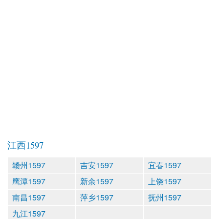
江西1597
赣州1597
吉安1597
宜春1597
鹰潭1597
新余1597
上饶1597
南昌1597
萍乡1597
抚州1597
九江1597