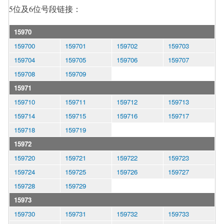
5位及6位号段链接：
15970
159700
159701
159702
159703
159704
159705
159706
159707
159708
159709
15971
159710
159711
159712
159713
159714
159715
159716
159717
159718
159719
15972
159720
159721
159722
159723
159724
159725
159726
159727
159728
159729
15973
159730
159731
159732
159733