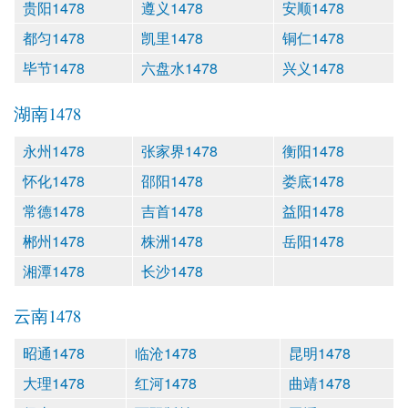
贵阳1478
遵义1478
安顺1478
都匀1478
凯里1478
铜仁1478
毕节1478
六盘水1478
兴义1478
湖南1478
永州1478
张家界1478
衡阳1478
怀化1478
邵阳1478
娄底1478
常德1478
吉首1478
益阳1478
郴州1478
株洲1478
岳阳1478
湘潭1478
长沙1478
云南1478
昭通1478
临沧1478
昆明1478
大理1478
红河1478
曲靖1478