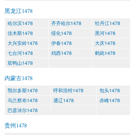
黑龙江1478
哈尔滨1478
齐齐哈尔1478
牡丹江1478
佳木斯1478
绥化1478
黑河1478
大兴安岭1478
伊春1478
大庆1478
七台河1478
鸡西1478
鹤岗1478
双鸭山1478
内蒙古1478
鄂尔多斯1478
呼和浩特1478
包头1478
乌兰察布1478
通辽1478
赤峰1478
巴彦淖尔1478
贵州1478