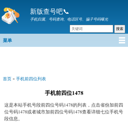
跳
新版查号吧📞
转
到
手机归属、号码查询、电话区号、骗子号码曝光
主
要
内
菜单
主菜单
容
首页
»
手机前四位列表
你在这里
手机前四位1478
这是本站手机号段前四位号码1478的列表，点击省份加前四
位号码1478或者城市加前四位号码1478查看详细七位手机号
段信息。