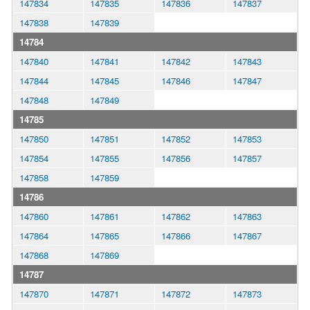
147834
147835
147836
147837
147838
147839
14784
147840
147841
147842
147843
147844
147845
147846
147847
147848
147849
14785
147850
147851
147852
147853
147854
147855
147856
147857
147858
147859
14786
147860
147861
147862
147863
147864
147865
147866
147867
147868
147869
14787
147870
147871
147872
147873