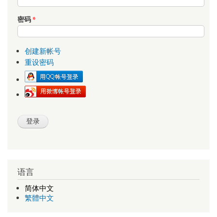
密码
*
创建新帐号
重设密码
语言
简体中文
繁體中文