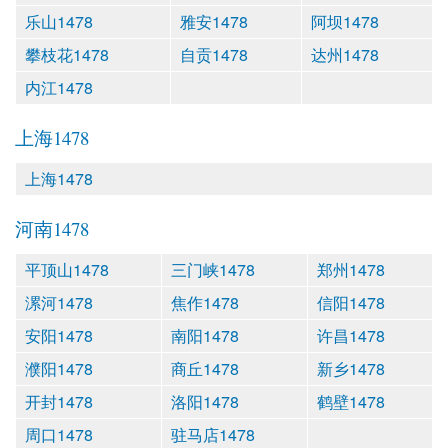
乐山1478
雅安1478
阿坝1478
攀枝花1478
自贡1478
达州1478
内江1478
上海1478
上海1478
河南1478
平顶山1478
三门峡1478
郑州1478
漯河1478
焦作1478
信阳1478
安阳1478
南阳1478
许昌1478
濮阳1478
商丘1478
新乡1478
开封1478
洛阳1478
鹤壁1478
周口1478
驻马店1478