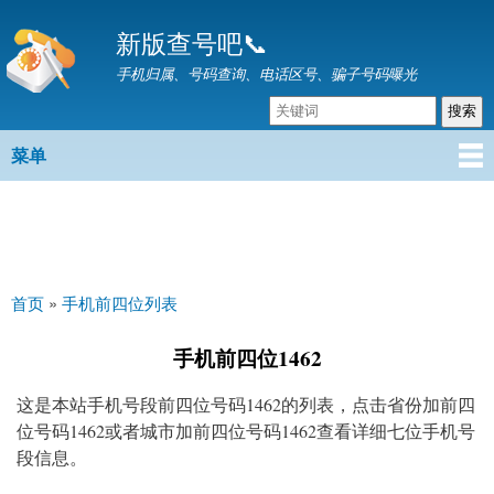
跳
新版查号吧📞
转
到
手机归属、号码查询、电话区号、骗子号码曝光
主
要
内
菜单
主菜单
容
首页
»
手机前四位列表
你在这里
手机前四位1462
这是本站手机号段前四位号码1462的列表，点击省份加前四
位号码1462或者城市加前四位号码1462查看详细七位手机号
段信息。