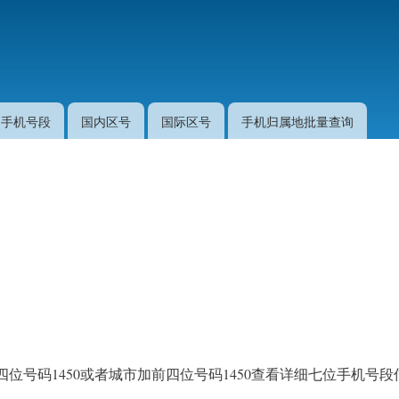
跳
转
到
主
要
手机号段
国内区号
国际区号
手机归属地批量查询
内
容
位号码1450或者城市加前四位号码1450查看详细七位手机号段