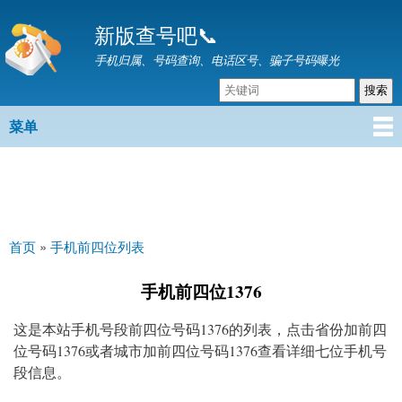
跳
新版查号吧📞
转
到
手机归属、号码查询、电话区号、骗子号码曝光
主
要
内
菜单
主菜单
容
首页
»
手机前四位列表
你在这里
手机前四位1376
这是本站手机号段前四位号码1376的列表，点击省份加前四
位号码1376或者城市加前四位号码1376查看详细七位手机号
段信息。