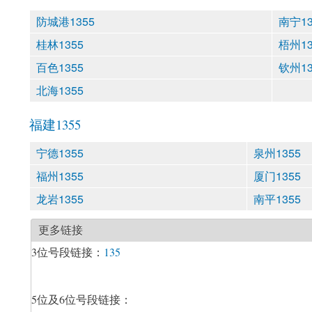
防城港1355
南宁13
桂林1355
梧州13
百色1355
钦州13
北海1355
福建1355
宁德1355
泉州1355
福州1355
厦门1355
龙岩1355
南平1355
更多链接
3位号段链接：
135
5位及6位号段链接：