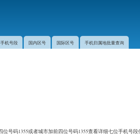
跳
转
到
主
要
手机号段
国内区号
国际区号
手机归属地批量查询
内
容
位号码1355或者城市加前四位号码1355查看详细七位手机号段