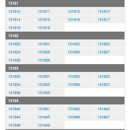
13181
131810
131811
131812
131813
131814
131815
131816
131817
131818
131819
13182
131820
131821
131822
131823
131824
131825
131826
131827
131828
131829
13183
131830
131831
131832
131833
131834
131835
131836
131837
131838
131839
13184
131840
131841
131842
131843
131844
131845
131846
131847
131848
131849