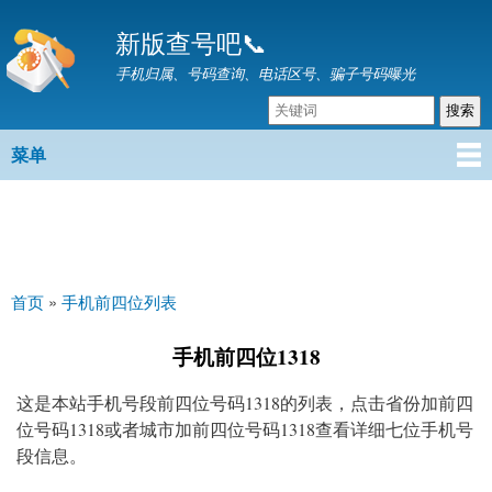
跳
新版查号吧📞
转
到
手机归属、号码查询、电话区号、骗子号码曝光
主
要
内
菜单
主菜单
容
首页
»
手机前四位列表
你在这里
手机前四位1318
这是本站手机号段前四位号码1318的列表，点击省份加前四
位号码1318或者城市加前四位号码1318查看详细七位手机号
段信息。