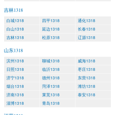
吉林1318
白城1318
四平1318
通化1318
白山1318
延边1318
长春1318
吉林1318
松原1318
辽源1318
山东1318
滨州1318
聊城1318
威海1318
日照1318
临沂1318
枣庄1318
济宁1318
德州1318
东营1318
烟台1318
菏泽1318
潍坊1318
济南1318
莱芜1318
泰安1318
淄博1318
青岛1318