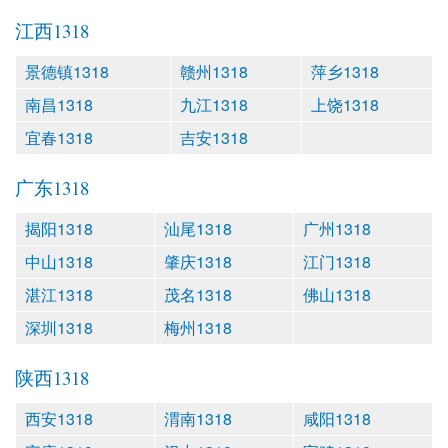
江西1318
景德镇1318
赣州1318
萍乡1318
南昌1318
九江1318
上饶1318
宜春1318
吉安1318
广东1318
揭阳1318
汕尾1318
广州1318
中山1318
肇庆1318
江门1318
湛江1318
茂名1318
佛山1318
深圳1318
梅州1318
陕西1318
西安1318
渭南1318
咸阳1318