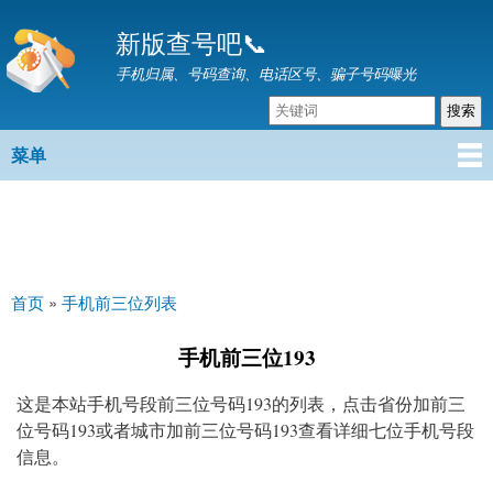
跳
新版查号吧📞
转
到
手机归属、号码查询、电话区号、骗子号码曝光
主
要
内
菜单
主菜单
容
首页
»
手机前三位列表
你在这里
手机前三位193
这是本站手机号段前三位号码193的列表，点击省份加前三
位号码193或者城市加前三位号码193查看详细七位手机号段
信息。