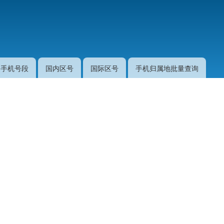
跳
转
到
主
要
手机号段
国内区号
国际区号
手机归属地批量查询
内
容