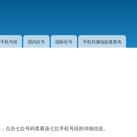
跳
转
到
主
要
手机号段
国内区号
国际区号
手机归属地批量查询
内
容
的列表，点击七位号码查看该七位手机号段的详细信息。