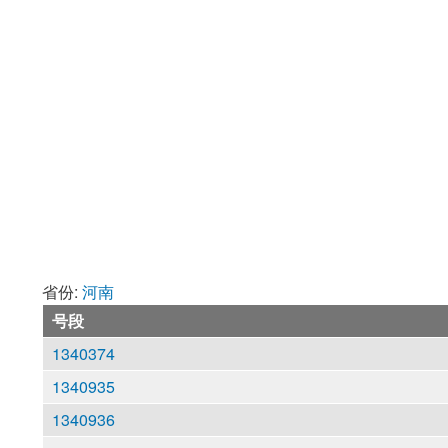
省份:
河南
号段
1340374
1340935
1340936