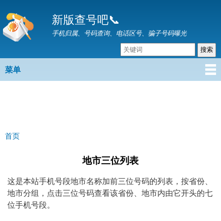
跳
新版查号吧📞
转
到
手机归属、号码查询、电话区号、骗子号码曝光
主
要
内
菜单
主菜单
容
首页
你在这里
地市三位列表
这是本站手机号段地市名称加前三位号码的列表，按省份、
地市分组，点击三位号码查看该省份、地市内由它开头的七
位手机号段。