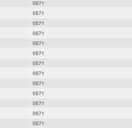
0571
0571
0571
0571
0571
0571
0571
0571
0571
0571
0571
0571
0571