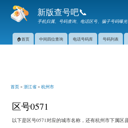
新版查号吧📞
手机归属、号码查询、电话区号、骗子号码曝光
🏠首页
中间四位查询
电话号码库
号码列表
主菜单
首页
»
浙江省
»
杭州市
你在这里
区号0571
以下是区号0571对应的城市名称，还有杭州市下属区