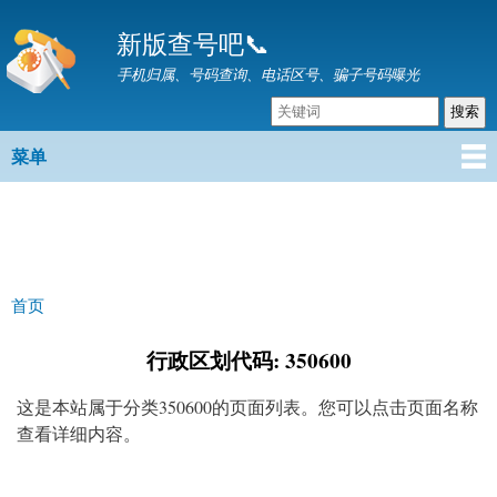
跳
新版查号吧📞
转
到
手机归属、号码查询、电话区号、骗子号码曝光
主
要
内
菜单
主菜单
容
首页
你在这里
行政区划代码: 350600
这是本站属于分类350600的页面列表。您可以点击页面名称
查看详细内容。