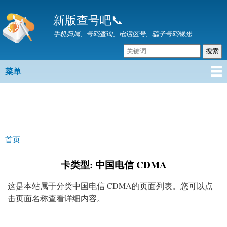
跳
新版查号吧📞
转
到
手机归属、号码查询、电话区号、骗子号码曝光
主
要
内
菜单
主菜单
容
首页
你在这里
卡类型: 中国电信 CDMA
这是本站属于分类中国电信 CDMA的页面列表。您可以点
击页面名称查看详细内容。