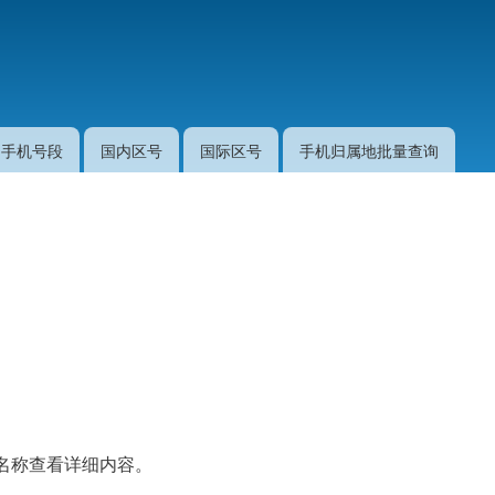
跳
转
到
主
要
手机号段
国内区号
国际区号
手机归属地批量查询
内
容
名称查看详细内容。