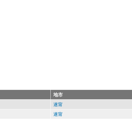
地市
遂甯
遂甯