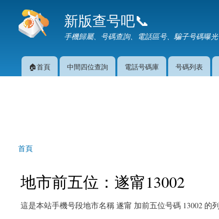
新版查号吧📞
手機歸屬、号碼查詢、電話區号、騙子号碼曝光
🏠首頁
中間四位查詢
電話号碼庫
号碼列表
主選單
首頁
您在這裡
地市前五位：遂甯13002
這是本站手機号段地市名稱 遂甯 加前五位号碼 13002