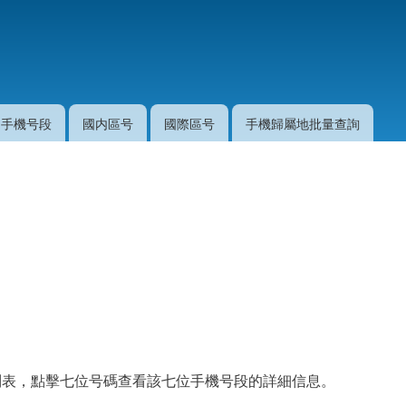
移
至
主
內
容
手機号段
國内區号
國際區号
手機歸屬地批量查詢
 的列表，點擊七位号碼查看該七位手機号段的詳細信息。