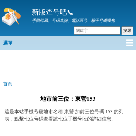
移
新版查号吧📞
至
主
手機歸屬、号碼查詢、電話區号、騙子号碼曝光
內
容
選單
主選單
首頁
您在這裡
地市前三位：東營153
這是本站手機号段地市名稱 東營 加前三位号碼 153 的列
表，點擊七位号碼查看該七位手機号段的詳細信息。