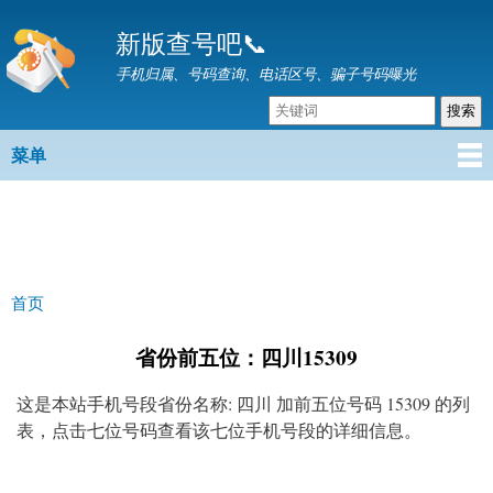
跳
新版查号吧📞
转
到
手机归属、号码查询、电话区号、骗子号码曝光
主
要
内
菜单
主菜单
容
首页
你在这里
省份前五位：四川15309
这是本站手机号段省份名称: 四川 加前五位号码 15309 的列
表，点击七位号码查看该七位手机号段的详细信息。