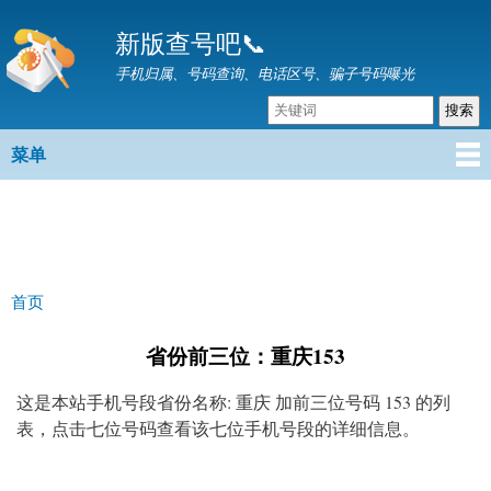
跳
新版查号吧📞
转
到
手机归属、号码查询、电话区号、骗子号码曝光
主
要
内
菜单
主菜单
容
首页
你在这里
省份前三位：重庆153
这是本站手机号段省份名称: 重庆 加前三位号码 153 的列
表，点击七位号码查看该七位手机号段的详细信息。