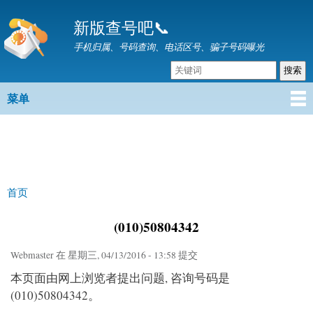
跳
新版查号吧📞
转
到
手机归属、号码查询、电话区号、骗子号码曝光
主
要
内
菜单
主菜单
容
首页
你在这里
(010)50804342
Webmaster
在 星期三, 04/13/2016 - 13:58 提交
本页面由网上浏览者提出问题, 咨询号码是
(010)50804342。