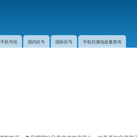
跳
转
到
主
要
手机号段
国内区号
国际区号
手机归属地批量查询
内
容