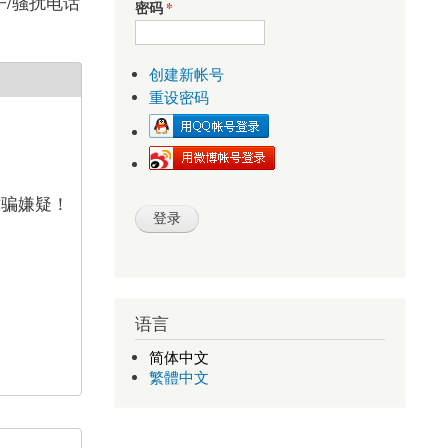
子/骚扰电话
密码
*
创建新帐号
重设密码
诈骗嫌疑！
语言
简体中文
繁體中文