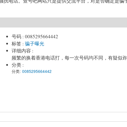
2是骗子/骚扰电话。查号吧网站只是提供交流平台，对是否确定是骗
号码
:
0085295664442
标签
:
骗子曝光
详细内容
:
频繁的换着香港电话打，每一次号码均不同，有疑似
分类
:
分类:
0085295664442