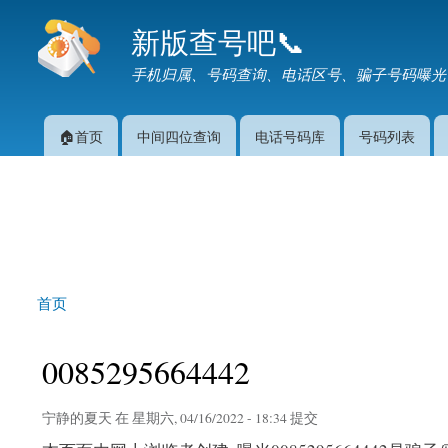
新版查号吧📞
手机归属、号码查询、电话区号、骗子号码曝光
🏠首页
中间四位查询
电话号码库
号码列表
主菜单
首页
你在这里
0085295664442
宁静的夏天
在 星期六, 04/16/2022 - 18:34 提交