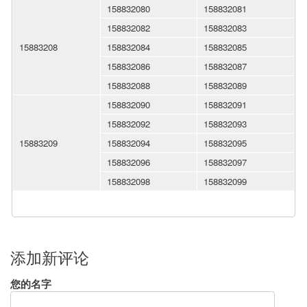
158832080
158832081
158832082
158832083
15883208
158832084
158832085
158832086
158832087
158832088
158832089
158832090
158832091
158832092
158832093
15883209
158832094
158832095
158832096
158832097
158832098
158832099
添加新评论
您的名字