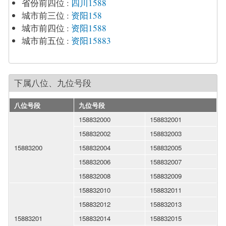
省份前四位
:
四川1588
城市前三位
:
资阳158
城市前四位
:
资阳1588
城市前五位
:
资阳15883
下属八位、九位号段
八位号段
九位号段
158832000
158832001
158832002
158832003
15883200
158832004
158832005
158832006
158832007
158832008
158832009
158832010
158832011
158832012
158832013
15883201
158832014
158832015