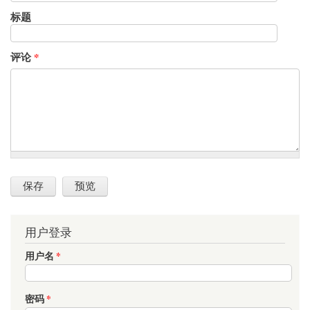
标题
评论
*
用户登录
用户名
*
密码
*