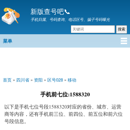
跳
新版查号吧📞
转
到
手机归属、号码查询、电话区号、骗子号码曝光
主
要
内
菜单
主菜单
容
首页
»
四川省
»
资阳
»
区号028
»
移动
你在这里
手机前七位:1588320
以下是手机七位号段1588320对应的省份、城市、运营
商等内容，还有手机前三位、前四位、前五位和前六位
号段信息。