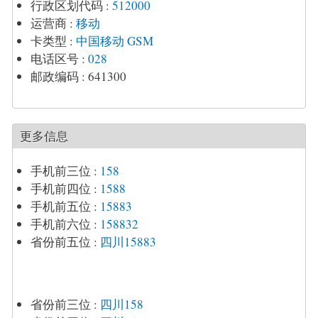
行政区划代码
:
512000
运营商
:
移动
卡类型
:
中国移动 GSM
电话区号
:
028
邮政编码
:
641300
更多信息
手机前三位
:
158
手机前四位
:
1588
手机前五位
:
15883
手机前六位
:
158832
省份前五位
:
四川15883
省份前三位
:
四川158