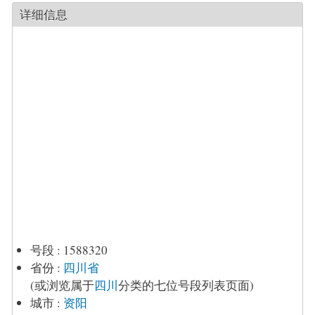
详细信息
号段
:
1588320
省份
:
四川省
(或浏览属于
四川
分类的七位号段列表页面)
城市
:
资阳