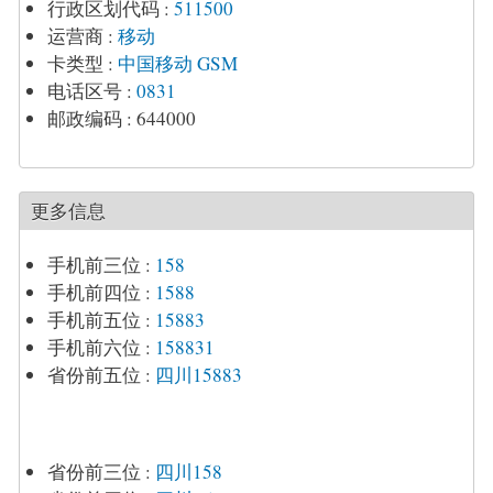
行政区划代码
:
511500
运营商
:
移动
卡类型
:
中国移动 GSM
电话区号
:
0831
邮政编码
:
644000
更多信息
手机前三位
:
158
手机前四位
:
1588
手机前五位
:
15883
手机前六位
:
158831
省份前五位
:
四川15883
省份前三位
:
四川158