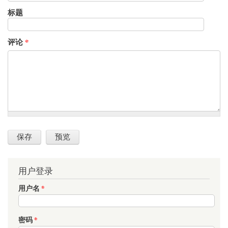
标题
评论
*
用户登录
用户名
*
密码
*