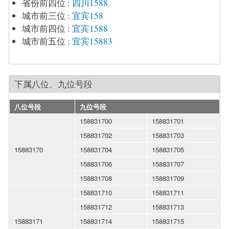
省份前四位
:
四川1588
城市前三位
:
宜宾158
城市前四位
:
宜宾1588
城市前五位
:
宜宾15883
下属八位、九位号段
八位号段
九位号段
158831700
158831701
158831702
158831703
15883170
158831704
158831705
158831706
158831707
158831708
158831709
158831710
158831711
158831712
158831713
15883171
158831714
158831715