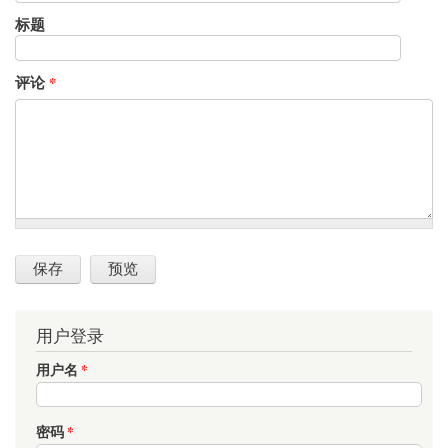
标题
评论
*
用户登录
用户名
*
密码
*