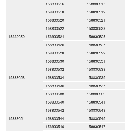
158830516
158830517
158830518
158830519
158830520
158830521
158830522
158830523
15883052
158830524
158830525
158830526
158830527
158830528
158830529
158830530
158830531
158830532
158830533
15883053
158830534
158830535
158830536
158830537
158830538
158830539
158830540
158830541
158830542
158830543
15883054
158830544
158830545
158830546
158830547