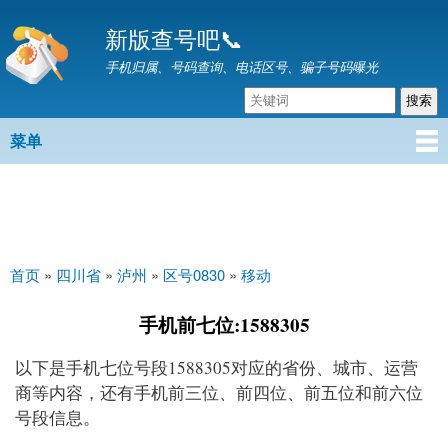
跳
新版查号吧📞
转
到
手机归属、号码查询、电话区号、骗子号码曝光
主
要
内
菜单
主菜单
容
首页
»
四川省
»
泸州
»
区号0830
»
移动
你在这里
手机前七位:1588305
以下是手机七位号段1588305对应的省份、城市、运营
商等内容，还有手机前三位、前四位、前五位和前六位
号段信息。