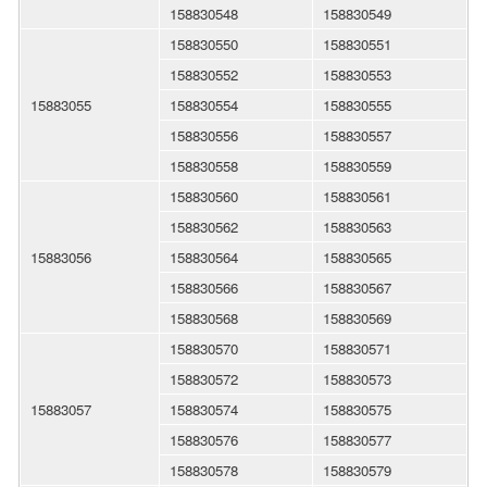
158830548
158830549
158830550
158830551
158830552
158830553
15883055
158830554
158830555
158830556
158830557
158830558
158830559
158830560
158830561
158830562
158830563
15883056
158830564
158830565
158830566
158830567
158830568
158830569
158830570
158830571
158830572
158830573
15883057
158830574
158830575
158830576
158830577
158830578
158830579