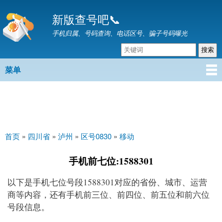
跳
新版查号吧📞
转
到
手机归属、号码查询、电话区号、骗子号码曝光
主
要
内
菜单
主菜单
容
首页
»
四川省
»
泸州
»
区号0830
»
移动
你在这里
手机前七位:1588301
以下是手机七位号段1588301对应的省份、城市、运营
商等内容，还有手机前三位、前四位、前五位和前六位
号段信息。