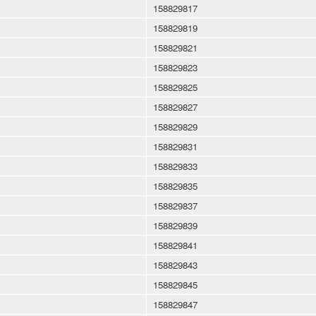
158829817
158829819
158829821
158829823
158829825
158829827
158829829
158829831
158829833
158829835
158829837
158829839
158829841
158829843
158829845
158829847