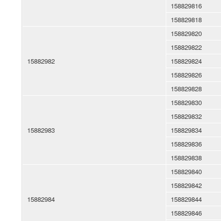
158829816
158829818
158829820
158829822
15882982
158829824
158829826
158829828
158829830
158829832
15882983
158829834
158829836
158829838
158829840
158829842
15882984
158829844
158829846