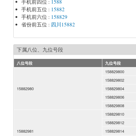
手机前四位
:
1588
手机前五位
:
15882
手机前六位
:
158829
省份前五位
:
四川15882
下属八位、九位号段
八位号段
九位号段
158829800
158829802
15882980
158829804
158829806
158829808
158829810
158829812
15882981
158829814