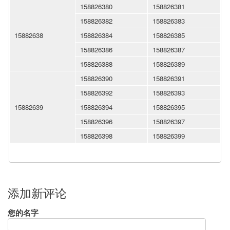
158826380
158826381
158826382
158826383
15882638
158826384
158826385
158826386
158826387
158826388
158826389
158826390
158826391
158826392
158826393
15882639
158826394
158826395
158826396
158826397
158826398
158826399
添加新评论
您的名字