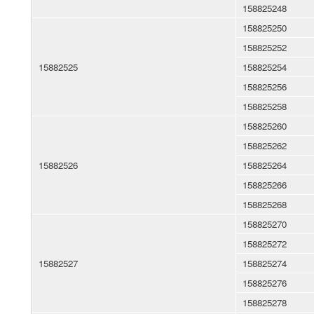
158825248
158825250
158825252
15882525
158825254
158825256
158825258
158825260
158825262
15882526
158825264
158825266
158825268
158825270
158825272
15882527
158825274
158825276
158825278