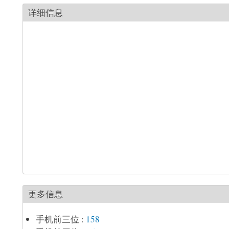
详细信息
更多信息
手机前三位
:
158