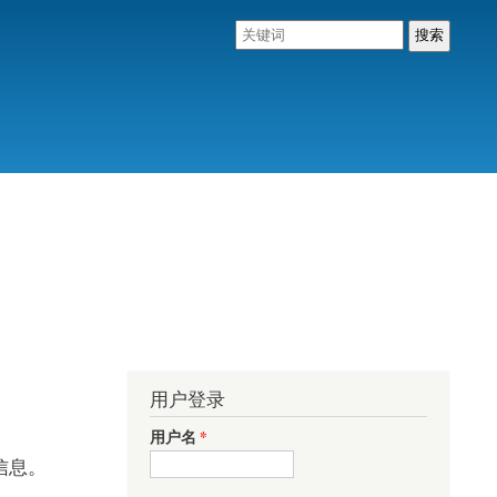
用户登录
用户名
*
信息。