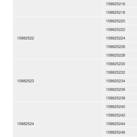
158825216
158825218
158825220
158825222
15882522
158825224
158825226
158825228
158825230
158825232
15882523
158825234
158825236
158825238
158825240
158825242
15882524
158825244
158825246