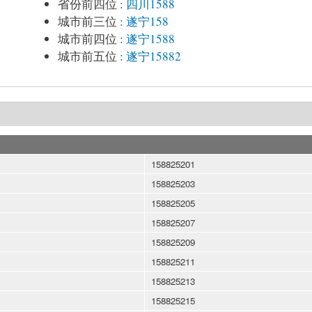
省份前四位
:
四川1588
城市前三位
:
遂宁158
城市前四位
:
遂宁1588
城市前五位
:
遂宁15882
158825201
158825203
158825205
158825207
158825209
158825211
158825213
158825215