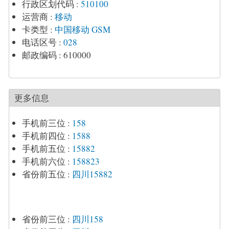
行政区划代码
:
510100
运营商
:
移动
卡类型
:
中国移动 GSM
电话区号
:
028
邮政编码
:
610000
更多信息
手机前三位
:
158
手机前四位
:
1588
手机前五位
:
15882
手机前六位
:
158823
省份前五位
:
四川15882
省份前三位
:
四川158