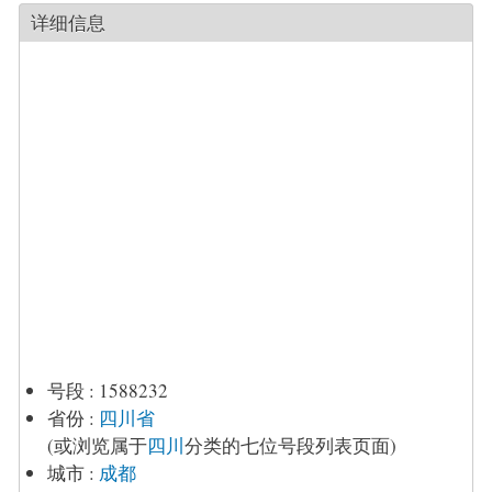
详细信息
号段
:
1588232
省份
:
四川省
(或浏览属于
四川
分类的七位号段列表页面)
城市
:
成都