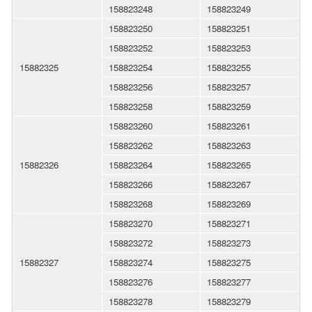
158823248
158823249
158823250
158823251
158823252
158823253
15882325
158823254
158823255
158823256
158823257
158823258
158823259
158823260
158823261
158823262
158823263
15882326
158823264
158823265
158823266
158823267
158823268
158823269
158823270
158823271
158823272
158823273
15882327
158823274
158823275
158823276
158823277
158823278
158823279