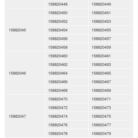
158820448
158820449
158820450
158820451
158820452
158820453
15882045
158820454
158820455
158820456
158820457
158820458
158820459
158820460
158820461
158820462
158820463
15882046
158820464
158820465
158820466
158820467
158820468
158820469
158820470
158820471
158820472
158820473
15882047
158820474
158820475
158820476
158820477
158820478
158820479