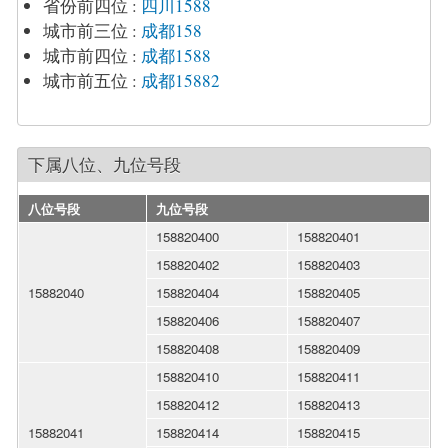
省份前四位
:
四川1588
城市前三位
:
成都158
城市前四位
:
成都1588
城市前五位
:
成都15882
下属八位、九位号段
八位号段
九位号段
158820400
158820401
158820402
158820403
15882040
158820404
158820405
158820406
158820407
158820408
158820409
158820410
158820411
158820412
158820413
15882041
158820414
158820415