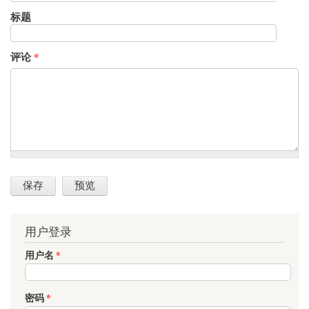
标题
评论
*
用户登录
用户名
*
密码
*