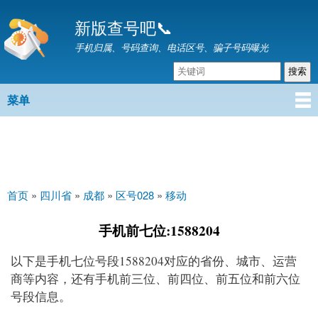
跳
新版查号吧📞
转
到
手机归属、号码查询、电话区号、骗子号码曝光
主
要
内
菜单
主菜单
容
首页
»
四川省
»
成都
»
区号028
»
移动
你在这里
手机前七位:1588204
以下是手机七位号段1588204对应的省份、城市、运营
商等内容，还有手机前三位、前四位、前五位和前六位
号段信息。