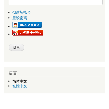
创建新帐号
重设密码
语言
简体中文
繁體中文