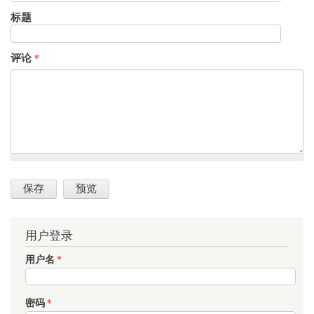
标题
评论
*
用户登录
用户名
*
密码
*