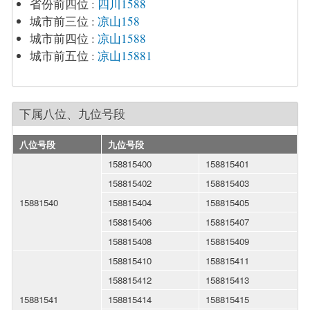
省份前四位
:
四川1588
城市前三位
:
凉山158
城市前四位
:
凉山1588
城市前五位
:
凉山15881
下属八位、九位号段
八位号段
九位号段
158815400
158815401
158815402
158815403
15881540
158815404
158815405
158815406
158815407
158815408
158815409
158815410
158815411
158815412
158815413
15881541
158815414
158815415