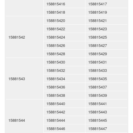
158815416
158815417
158815418
158815419
158815420
158815421
158815422
158815423
15881542
158815424
158815425
158815426
158815427
158815428
158815429
158815430
158815431
158815432
158815433
15881543
158815434
158815435
158815436
158815437
158815438
158815439
158815440
158815441
158815442
158815443
15881544
158815444
158815445
158815446
158815447