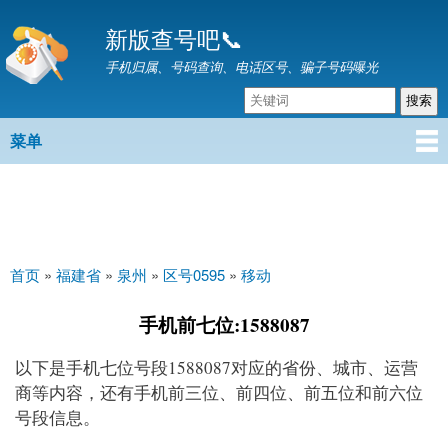
跳
新版查号吧📞
转
到
手机归属、号码查询、电话区号、骗子号码曝光
主
要
内
菜单
主菜单
容
首页
»
福建省
»
泉州
»
区号0595
»
移动
你在这里
手机前七位:1588087
以下是手机七位号段1588087对应的省份、城市、运营
商等内容，还有手机前三位、前四位、前五位和前六位
号段信息。