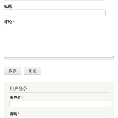
标题
评论
*
用户登录
用户名
*
密码
*