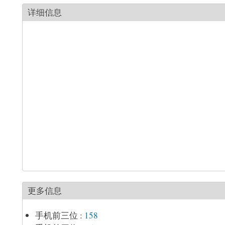
详细信息
更多信息
手机前三位
:
158