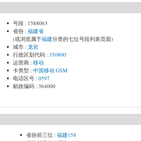
号段
:
1588063
省份
:
福建省
(或浏览属于
福建
分类的七位号段列表页面)
城市
:
龙岩
行政区划代码
:
350800
运营商
:
移动
卡类型
:
中国移动 GSM
电话区号
:
0597
邮政编码
:
364000
省份前三位
:
福建158