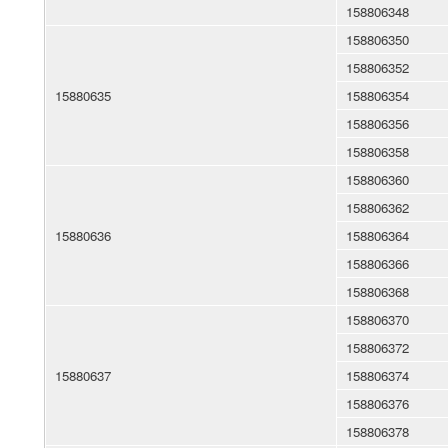
158806348
158806350
158806352
15880635
158806354
158806356
158806358
158806360
158806362
15880636
158806364
158806366
158806368
158806370
158806372
15880637
158806374
158806376
158806378