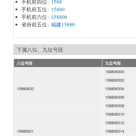
手机前四位
:
1588
手机前五位
:
15880
手机前六位
:
158806
省份前五位
:
福建15880
下属八位、九位号段
八位号段
九位号段
158806300
158806302
15880630
158806304
158806306
158806308
158806310
158806312
15880631
158806314