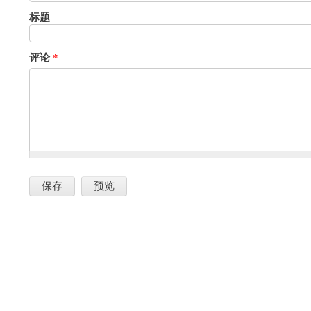
标题
评论
*