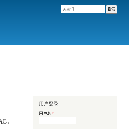
用户登录
用户名
*
信息。