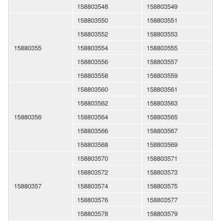
158803548
158803549
158803550
158803551
158803552
158803553
15880355
158803554
158803555
158803556
158803557
158803558
158803559
158803560
158803561
158803562
158803563
15880356
158803564
158803565
158803566
158803567
158803568
158803569
158803570
158803571
158803572
158803573
15880357
158803574
158803575
158803576
158803577
158803578
158803579