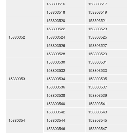
158803516
158803517
158803518
158803519
158803520
158803521
158803522
158803523
15880352
158803524
158803525
158803526
158803527
158803528
158803529
158803530
158803531
158803532
158803533
15880353
158803534
158803535
158803536
158803537
158803538
158803539
158803540
158803541
158803542
158803543
15880354
158803544
158803545
158803546
158803547