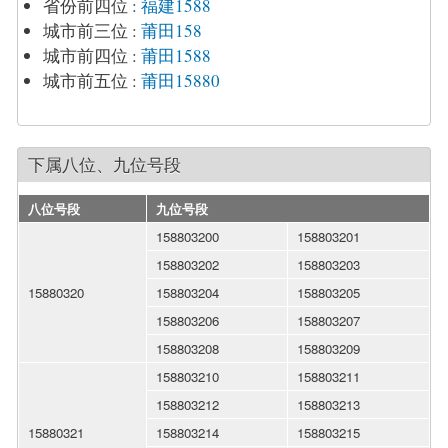
省份前四位
:
福建1588
城市前三位
:
莆田158
城市前四位
:
莆田1588
城市前五位
:
莆田15880
下属八位、九位号段
八位号段
九位号段
158803200
158803201
158803202
158803203
15880320
158803204
158803205
158803206
158803207
158803208
158803209
158803210
158803211
158803212
158803213
15880321
158803214
158803215