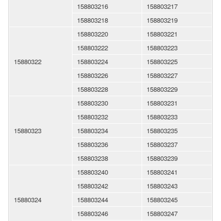
158803216
158803217
158803218
158803219
158803220
158803221
158803222
158803223
15880322
158803224
158803225
158803226
158803227
158803228
158803229
158803230
158803231
158803232
158803233
15880323
158803234
158803235
158803236
158803237
158803238
158803239
158803240
158803241
158803242
158803243
15880324
158803244
158803245
158803246
158803247