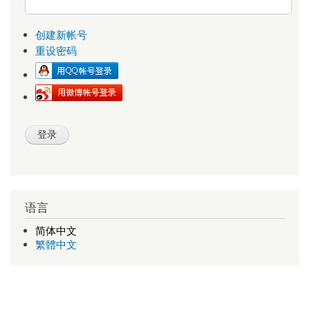
创建新帐号
重设密码
语言
简体中文
繁體中文