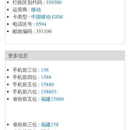
行政区划代码
:
350300
运营商
:
移动
卡类型
:
中国移动 GSM
电话区号
:
0594
邮政编码
:
351100
更多信息
手机前三位
:
158
手机前四位
:
1588
手机前五位
:
15880
手机前六位
:
158803
省份前五位
:
福建15880
省份前三位
:
福建158