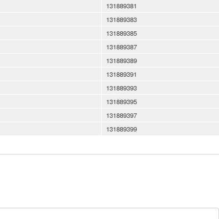
131889381
131889383
131889385
131889387
131889389
131889391
131889393
131889395
131889397
131889399