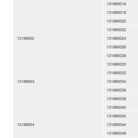
131889316
131889318
131889320
131889322
13188932
131889324
131889326
131889328
131889330
131889332
13188933
131889334
131889336
131889338
131889340
131889342
13188934
131889344
131889346