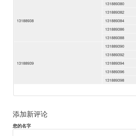
131889380
131889382
13188938
131889384
131889386
131889388
131889390
131889392
13188939
131889394
131889396
131889398
添加新评论
您的名字