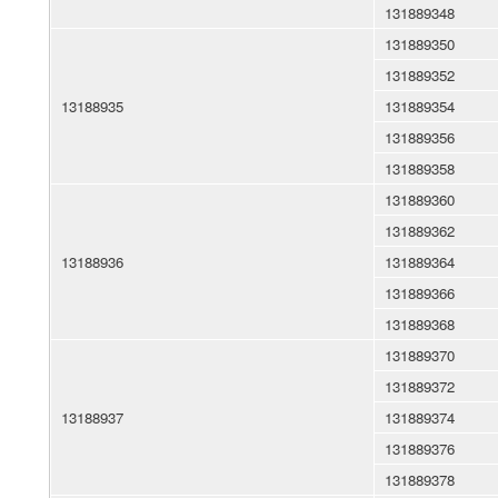
131889348
131889350
131889352
13188935
131889354
131889356
131889358
131889360
131889362
13188936
131889364
131889366
131889368
131889370
131889372
13188937
131889374
131889376
131889378