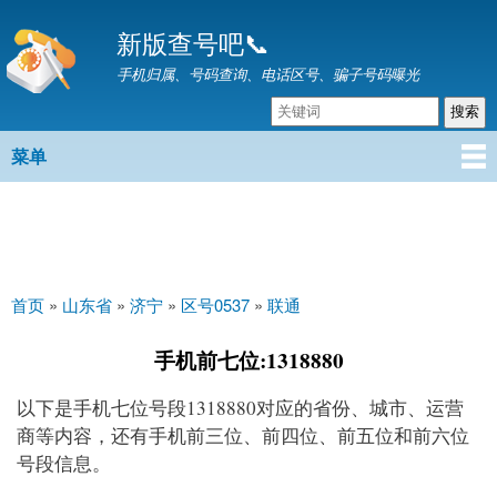
跳
新版查号吧📞
转
到
手机归属、号码查询、电话区号、骗子号码曝光
主
要
内
菜单
主菜单
容
首页
»
山东省
»
济宁
»
区号0537
»
联通
你在这里
手机前七位:1318880
以下是手机七位号段1318880对应的省份、城市、运营
商等内容，还有手机前三位、前四位、前五位和前六位
号段信息。