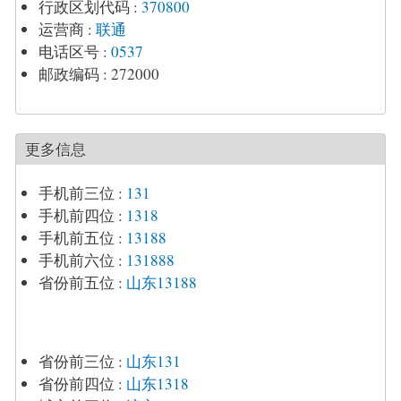
行政区划代码
:
370800
运营商
:
联通
电话区号
:
0537
邮政编码
:
272000
更多信息
手机前三位
:
131
手机前四位
:
1318
手机前五位
:
13188
手机前六位
:
131888
省份前五位
:
山东13188
省份前三位
:
山东131
省份前四位
:
山东1318