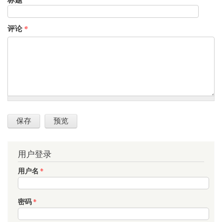
评论
*
用户登录
用户名
*
密码
*