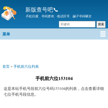
跳
新版查号吧📞
转
到
手机归属、号码查询、电话区号、骗子号码曝光
主
要
内
菜单
主菜单
容
首页
»
手机前六位列表
你在这里
手机前六位153104
这是本站手机号段前六位号码153104的列表，点击查看详细
七位手机号段信息。