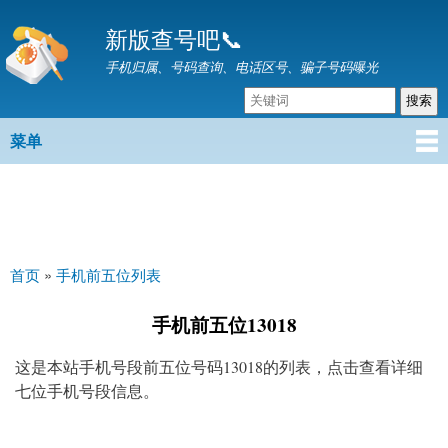
跳
新版查号吧📞
转
到
手机归属、号码查询、电话区号、骗子号码曝光
主
要
内
菜单
主菜单
容
首页
»
手机前五位列表
你在这里
手机前五位13018
这是本站手机号段前五位号码13018的列表，点击查看详细
七位手机号段信息。