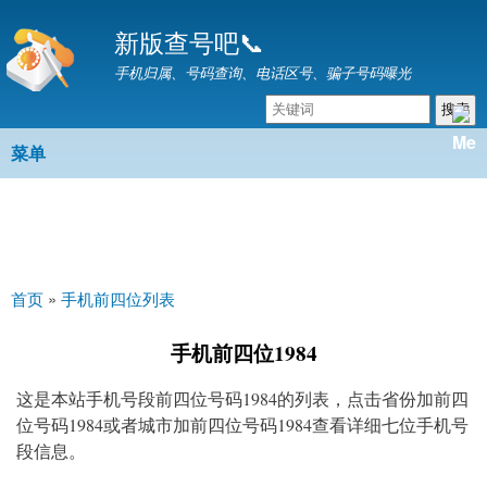
跳
新版查号吧📞
转
到
手机归属、号码查询、电话区号、骗子号码曝光
主
要
内
菜单
主菜单
容
首页
»
手机前四位列表
你在这里
手机前四位1984
这是本站手机号段前四位号码1984的列表，点击省份加前四
位号码1984或者城市加前四位号码1984查看详细七位手机号
段信息。