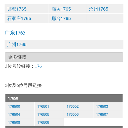
邯郸1765
廊坊1765
沧州1765
石家庄1765
邢台1765
广东1765
广州1765
更多链接
3位号段链接：
176
5位及6位号段链接：
17650
176500
176501
176502
176503
176504
176505
176506
176507
176508
176509