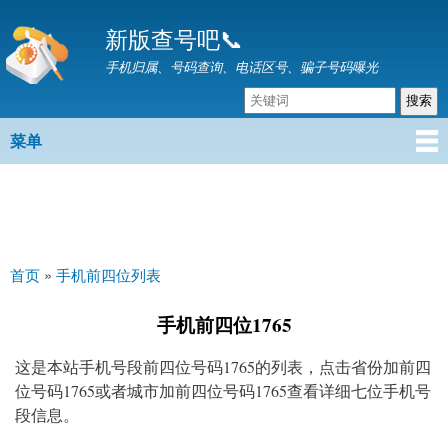
跳
新版查号吧📞
转
到
手机归属、号码查询、电话区号、骗子号码曝光
主
要
内
菜单
主菜单
容
首页
»
手机前四位列表
你在这里
手机前四位1765
这是本站手机号段前四位号码1765的列表，点击省份加前四
位号码1765或者城市加前四位号码1765查看详细七位手机号
段信息。