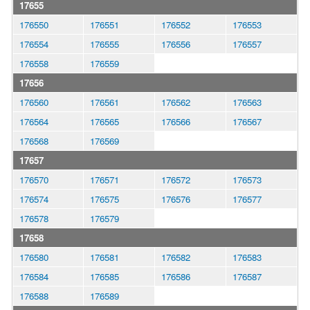
17655
176550
176551
176552
176553
176554
176555
176556
176557
176558
176559
17656
176560
176561
176562
176563
176564
176565
176566
176567
176568
176569
17657
176570
176571
176572
176573
176574
176575
176576
176577
176578
176579
17658
176580
176581
176582
176583
176584
176585
176586
176587
176588
176589