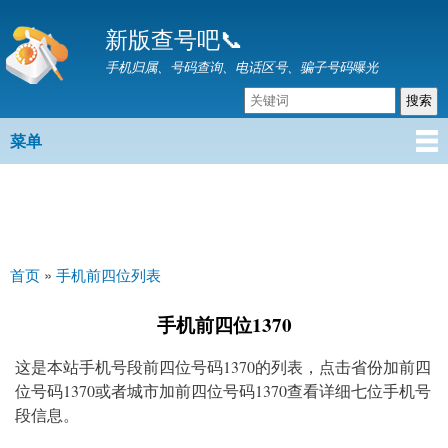
跳
新版查号吧📞
转
到
手机归属、号码查询、电话区号、骗子号码曝光
主
要
内
菜单
主菜单
容
首页
»
手机前四位列表
你在这里
手机前四位1370
这是本站手机号段前四位号码1370的列表，点击省份加前四
位号码1370或者城市加前四位号码1370查看详细七位手机号
段信息。