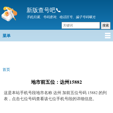
跳
新版查号吧📞
转
到
手机归属、号码查询、电话区号、骗子号码曝光
主
要
内
菜单
主菜单
容
首页
你在这里
地市前五位：达州15882
这是本站手机号段地市名称 达州 加前五位号码 15882 的列
表，点击七位号码查看该七位手机号段的详细信息。