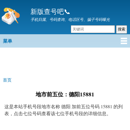
跳
新版查号吧📞
转
到
手机归属、号码查询、电话区号、骗子号码曝光
主
要
内
菜单
主菜单
容
首页
你在这里
地市前五位：德阳15881
这是本站手机号段地市名称 德阳 加前五位号码 15881 的列
表，点击七位号码查看该七位手机号段的详细信息。